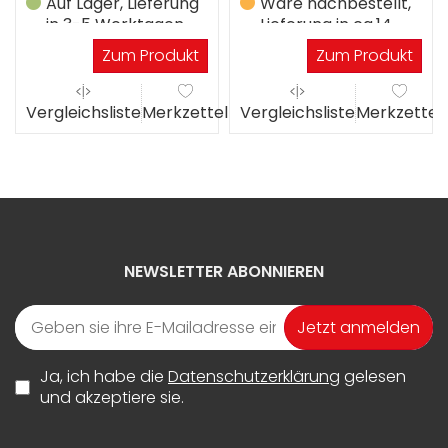
Auf Lager, Lieferung
Ware nachbestellt,
in 3-5 Werktagen
Lieferung in ca.14
Werktagen
Zum Produkt
Zum Produkt
el
Vergleichsliste
Merkzettel
Vergleichsliste
Merkzettel
NEWSLETTER ABONNIEREN
Jetzt anmelden
Ja, ich habe die
Datenschutzerklärung
gelesen
und akzeptiere sie.