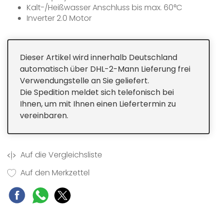
Kalt-/Heißwasser Anschluss bis max. 60°C
Inverter 2.0 Motor
Aqua-Stop
Autom. Türöffnung nach Programmende
Selbstausgleichender Türgewichtsausgleich
Dieser Artikel wird innerhalb Deutschland
Orbital-Spülsystem
automatisch über DHL-2-Mann Lieferung frei
Restzeitanzeige
Verwendungstelle an Sie geliefert.
Durchlauferhitzer
Die Spedition meldet sich telefonisch bei
Ihnen, um mit Ihnen einen Liefertermin zu
vereinbaren.
Auf die Vergleichsliste
Auf den Merkzettel