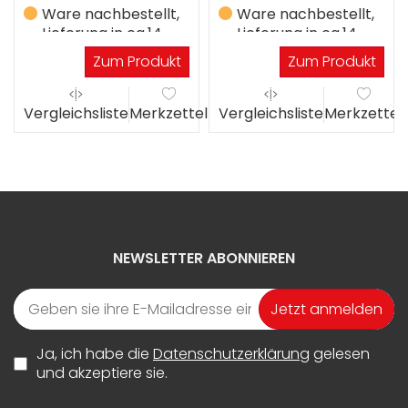
Ware nachbestellt,
Ware nachbestellt,
Lieferung in ca.14
Lieferung in ca.14
Werktagen
Werktagen
Zum Produkt
Zum Produkt
Vergleichsliste
Merkzettel
Vergleichsliste
Merkzettel
NEWSLETTER ABONNIEREN
Jetzt anmelden
Ja, ich habe die
Datenschutzerklärung
gelesen
und akzeptiere sie.