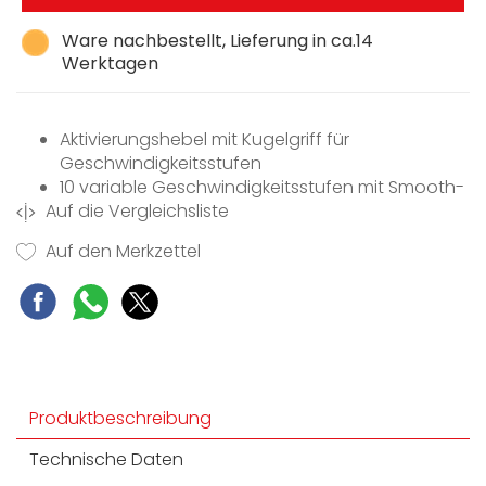
Ware nachbestellt, Lieferung in ca.14
Werktagen
Aktivierungshebel mit Kugelgriff für
Geschwindigkeitsstufen
10 variable Geschwindigkeitsstufen mit Smooth-
Auf die Vergleichsliste
Start-Funktion
Überlastungsschutz des Motors
Auf den Merkzettel
Schneebesen
Knethaken
Spülmaschinengeeignet
Produktbeschreibung
Technische Daten