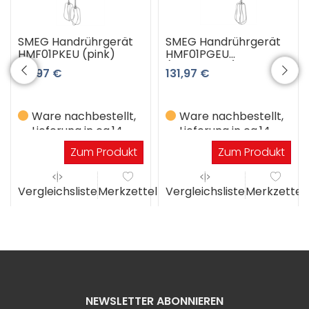
SMEG Handrührgerät
SMEG Handrührgerät
HMF01PKEU (pink)
HMF01PGEU
(Pastellgrün)
131,97 €
131,97 €
Ware nachbestellt,
Ware nachbestellt,
Lieferung in ca.14
Lieferung in ca.14
Werktagen
Werktagen
Zum Produkt
Zum Produkt
el
Vergleichsliste
Merkzettel
Vergleichsliste
Merkzettel
NEWSLETTER ABONNIEREN