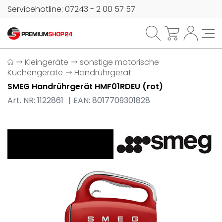
Servicehotline: 07243 - 2 00 57 57
Kleingeräte
sonstige motorische
Küchengeräte
Handrührgerät
SMEG Handrührgerät HMF01RDEU (rot)
Art. NR: 1122861
EAN: 8017709301828