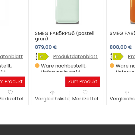
SMEG FAB5RPG6 (pastell
SMEG FAB
grün)
879,00 €
808,00 €
atenblatt
Produktdatenblatt
Pr
ellt,
Ware nachbestellt,
Ware na
.14
Lieferung in ca.14
Lieferun
Werktagen
Werkta
m Produkt
Zum Produkt
erkzettel
Vergleichsliste
Merkzettel
Vergleichs