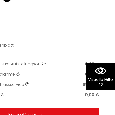
enblatt
 zum Aufstellungsort
0,00 €
knahme
0,00 €
Visuelle Hilfe
lussservice
69,00 €
F2
0,00 €
In den Warenkorb