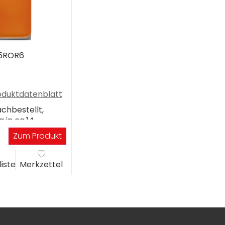
5ROR6
oduktdatenblatt
chbestellt,
g in ca.14
gen
Zum Produkt
liste
Merkzettel