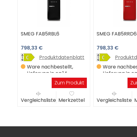
SMEG FAB5RBL6
SMEG FAB5RRD6
798,33 €
798,33 €
Produktdatenblatt
Produktd
Ware nachbestellt,
Ware nachbest
Lieferung in ca.14
Lieferung in ca
Werktagen
Werktagen
Zum Produkt
Zu
Vergleichsliste
Merkzettel
Vergleichsliste
M