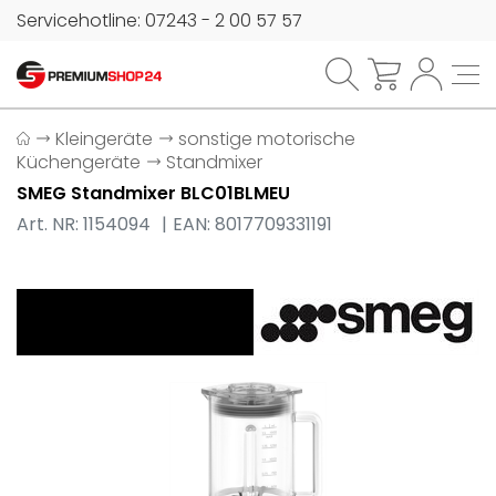
Servicehotline: 07243 - 2 00 57 57
Kleingeräte
sonstige motorische
Küchengeräte
Standmixer
SMEG Standmixer BLC01BLMEU
Art. NR: 1154094
EAN: 8017709331191