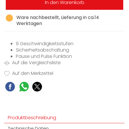
In den Warenkorb
Ware nachbestellt, Lieferung in ca.14
Werktagen
9 Geschwindigkeitsstufen
Sicherheitsabschaltung
Pause und Pulse Funktion
Auf die Vergleichsliste
Timer
Krug Spülmaschinengeeignet
Auf den Merkzettel
Rutschfeste Stellfüße
Abnehmbares Netzkabel
Produktbeschreibung
Technische Daten