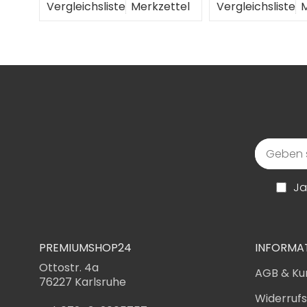
ttel
Vergleichsliste
Merkzettel
Vergleichsliste
M
Ja
PREMIUMSHOP24
INFORMA
Ottostr. 4a
AGB & Ku
76227 Karlsruhe
Widerruf