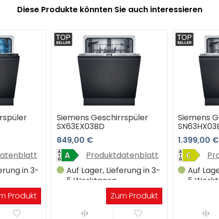
Diese Produkte könnten Sie auch interessieren
rspüler
Siemens Geschirrspüler
Siemens G
SX63EX03BD
SN63HX03
849,00 €
1.399,00 €
atenblatt
Produktdatenblatt
Pr
erung in 3-
Auf Lager, Lieferung in 3-
Auf Lage
5 Werktagen
5 Werk
m Produkt
Zum Produkt