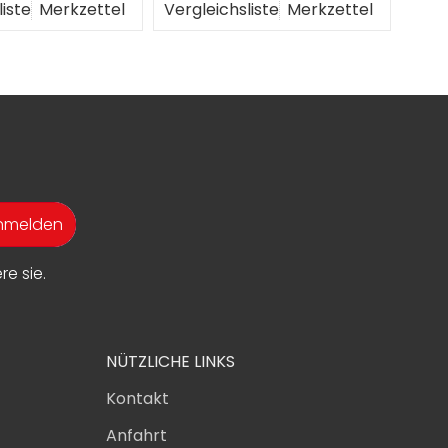
liste
Merkzettel
Vergleichsliste
Merkzettel
Verg
anmelden
e sie.
NÜTZLICHE LINKS
Kontakt
Anfahrt