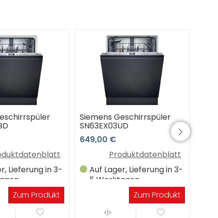
eschirrspüler
Siemens Geschirrspüler
Siem
BD
SN63EX03UD
SN6
649,00 €
949
oduktdatenblatt
Produktdatenblatt
r, Lieferung in 3-
Auf Lager, Lieferung in 3-
Wa
tagen
5 Werktagen
Lie
We
Zum Produkt
Zum Produkt