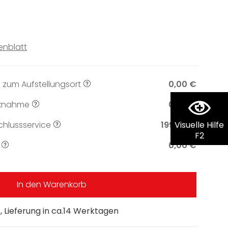
enblatt
 zum Aufstellungsort
0,00 €
knahme
0,00 €
hlussservice
199,00 €
Visuelle Hilfe
F2
0,00 €
In den Warenkorb
 Lieferung in ca.14 Werktagen