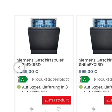
r
Siemens Geschirrspüler
Siemens Geschir
SX65EX01BD
SN65EX01BD
1.049,00 €
999,00 €
latt
Produktdatenblatt
Produktd
in 3-
Auf Lager, Lieferung in 3-
Auf Lager, Lief
5 Werktagen
5 Werktagen
dukt
Zum Produkt
Zu