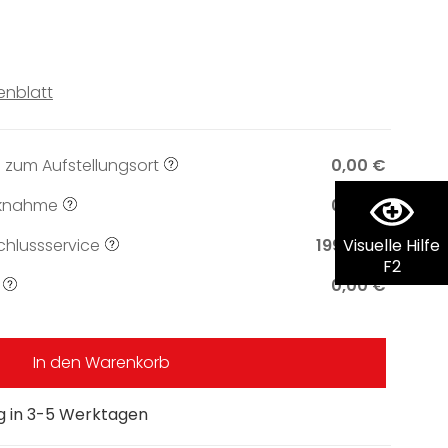
enblatt
 zum Aufstellungsort
0,00 €
knahme
0,00 €
hlussservice
199,00 €
Visuelle Hilfe
F2
0,00 €
In den Warenkorb
ng in 3-5 Werktagen