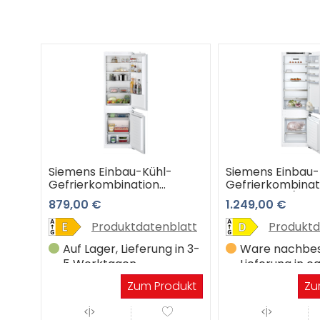
Siemens Einbau-Kühl-
Siemens Einbau-
Gefrierkombination
Gefrierkombinat
KI86VNFE0
KI87SEDD0 (weis
879,00 €
1.249,00 €
Produktdatenblatt
Produktd
Auf Lager, Lieferung in 3-
Ware nachbest
5 Werktagen
Lieferung in ca
Werktagen
Zum Produkt
Zu