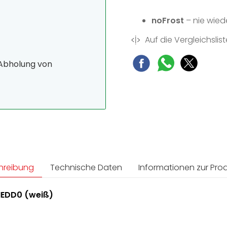
noFrost
– nie wied
Auf die Vergleichslist
 Abholung von
hreibung
Technische Daten
Informationen zur Prod
NEDD0 (weiß)