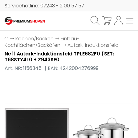
Servicehotline: 07243 - 2 00 57 57
Kochen/Backen
Einbau-
Kochflächen/Backöfen
Autark-Induktionsfeld
Neff Autark-Induktionsfeld TPLE682F0 (SET:
T68STY4L0 + Z943SE0
Art. NR: 1156345
EAN: 4242004276999