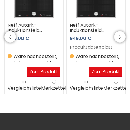
Neff Autark-
Neff Autark-
Induktionsfeld
Induktionsfeld
T56STQ1M0
T66STX4M0
849,00 €
949,00 €
Produktdatenblatt
Ware nachbestellt,
Ware nachbestellt,
Lieferung in ca.14
Lieferung in ca.14
Werktagen
Werktagen
Zum Produkt
Zum Produkt
el
Vergleichsliste
Merkzettel
Vergleichsliste
Merkzettel