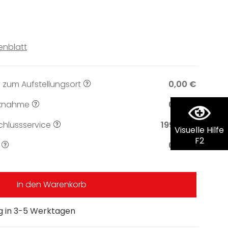
enblatt
 zum Aufstellungsort
0,00 €
knahme
0,00 €
hlussservice
199,00 €
Visuelle Hilfe
F2
0,00 €
In den Warenkorb
ng in 3-5 Werktagen