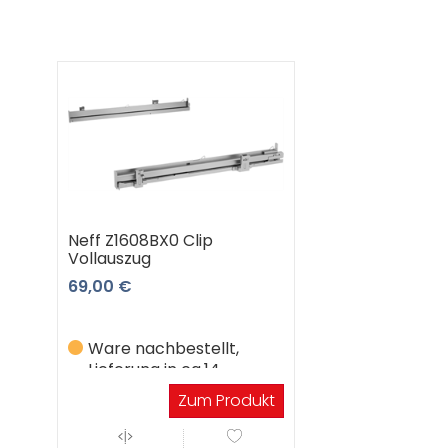
Neff Z1608BX0 Clip
Vollauszug
69,00 €
Ware nachbestellt,
Lieferung in ca.14
Werktagen
Zum Produkt