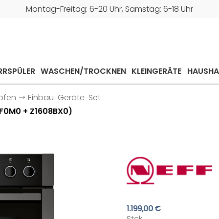
Montag-Freitag: 6-20 Uhr, Samstag: 6-18 Uhr
RRSPÜLER
WASCHEN/TROCKNEN
KLEINGERÄTE
HAUSHA
öfen
Einbau-Geräte-Set
RF0M0 + Z1608BX0)
1.199,00 €
Stck