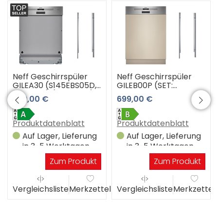
Neff Geschirrspüler
Neff Geschirrspüler
GILEA30 (S145EBS05D,
GILEB00P (SET:
Z780BI01) (Edelstahl)
S145EVS04E und
799,00 €
699,00 €
Z780BI02)
Produktdatenblatt
Produktdatenblatt
Auf Lager, Lieferung
Auf Lager, Lieferung
in 3-5 Werktagen
in 3-5 Werktagen
Zum Produkt
Zum Produkt
el
Vergleichsliste
Merkzettel
Vergleichsliste
Merkzettel