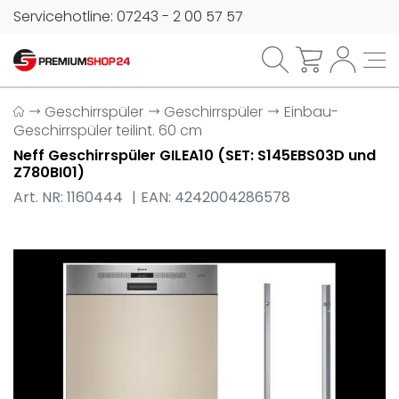
Servicehotline: 07243 - 2 00 57 57
Geschirrspüler
Geschirrspüler
Einbau-
Geschirrspüler teilint. 60 cm
Neff Geschirrspüler GILEA10 (SET: S145EBS03D und
Z780BI01)
Art. NR: 1160444
EAN: 4242004286578