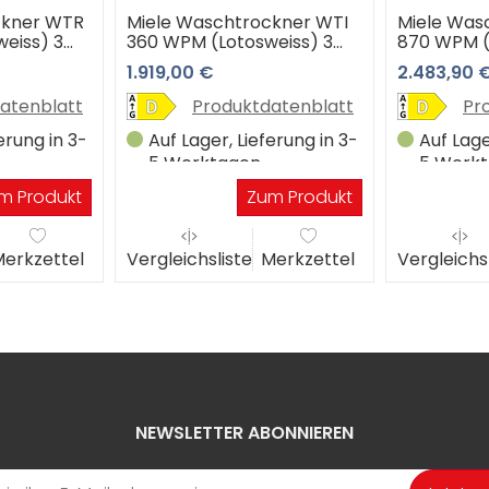
ckner WTR
Miele Waschtrockner WTI
Miele Wa
eiss) 3
360 WPM (Lotosweiss) 3
870 WPM (
hop
Jahre Premiumshop
Jahre Pr
1.919,00 €
2.483,90 
Garantie
Garantie
atenblatt
Produktdatenblatt
Pr
erung in 3-
Auf Lager, Lieferung in 3-
Auf Lage
5 Werktagen
5 Werk
m Produkt
Zum Produkt
erkzettel
Vergleichsliste
Merkzettel
Vergleichs
NEWSLETTER ABONNIEREN