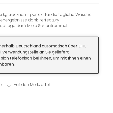
 kg trocknen - perfekt für die tägliche Wäsche
energebnisse dank PerfectDry
pflege dank Miele Schontrommel
tark, verschleißfrei - der ProfiEco Motor
r vernetzt für mehr Möglichkeiten
innerhalb Deutschland automatisch über DHL-
i Verwendungstelle an Sie geliefert.
 sich telefonisch bei Ihnen, um mit Ihnen einen
inbaren.
e
Auf den Merkzettel