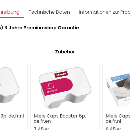
hreibung
Technische Daten
Informationen zur Prod
) 3 Jahre Premiumshop Garantie
Zubehör
p. de,fr,nl
Miele Caps Booster 6p.
Miele Cap
de,fr,en
de,fr,nl
7,45 €
6,45 €