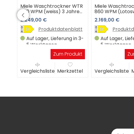
Miele Waschtrockner WTR
Miele Waschtro
870 WPM (weiss) 3 Jahre
860 WPM (Lotosw
Premiumshop Garantie
Jahre Premiums
2.249,00 €
2.169,00 €
Garantie
Produktdatenblatt
Produktd
Auf Lager, Lieferung in 3-
Auf Lager, Lief
5 Werktagen
5 Werktagen
Zum Produkt
Zu
Vergleichsliste
Merkzettel
Vergleichsliste
M