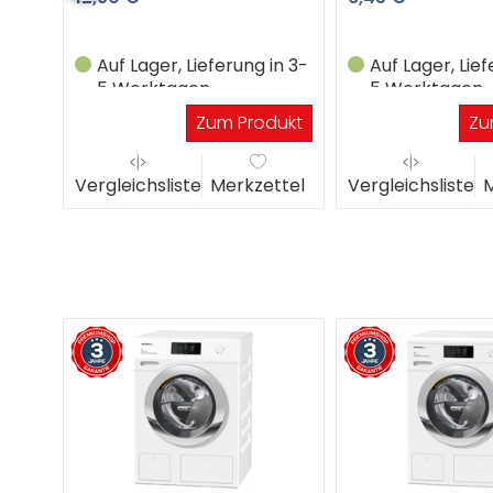
in 3-
Auf Lager, Lieferung in 3-
Auf Lager, Lief
5 Werktagen
5 Werktagen
dukt
Zum Produkt
Zu
ttel
Vergleichsliste
Merkzettel
Vergleichsliste
M