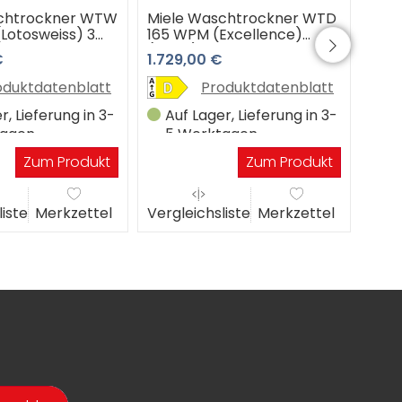
schtrockner WTW
Miele Waschtrockner WTD
Lotosweiss) 3
165 WPM (Excellence)
emiumshop
(weiss) 3 Jahre
€
1.729,00 €
Premiumshop Garantie
oduktdatenblatt
Produktdatenblatt
r, Lieferung in 3-
Auf Lager, Lieferung in 3-
tagen
5 Werktagen
Zum Produkt
Zum Produkt
liste
Merkzettel
Vergleichsliste
Merkzettel