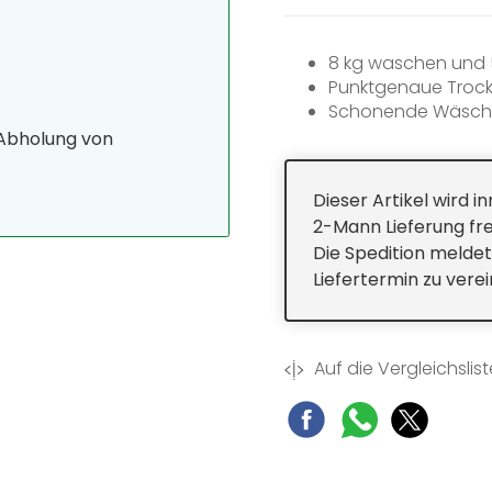
8 kg waschen und 5
Punktgenaue Trock
Schonende Wäsche
Sparsam, leistungss
 Abholung von
Miele@home - cleve
Dieser Artikel wird 
2-Mann Lieferung fre
Die Spedition meldet
Liefertermin zu vere
Auf die Vergleichslist