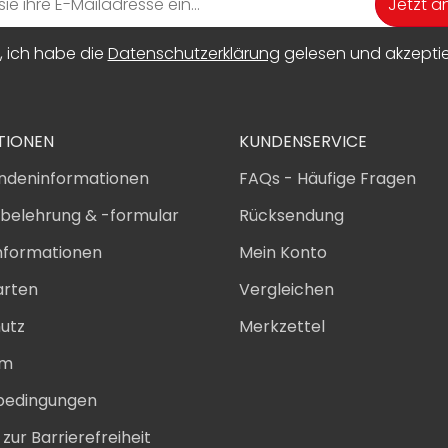
Jetzt 
, ich habe die
Datenschutzerklärung
gelesen und akzeptier
TIONEN
KUNDENSERVICE
ndeninformationen
FAQs - Häufige Fragen
sbelehrung & -formular
Rücksendung
nformationen
Mein Konto
arten
Vergleichen
utz
Merkzettel
um
bedingungen
zur Barrierefreiheit