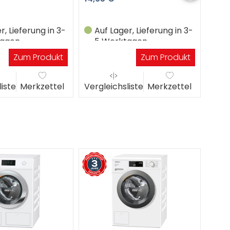
r, Lieferung in 3-
Auf Lager, Lieferung in 3-
Au
tagen
5 Werktagen
5
Zum Produkt
Zum Produkt
liste
Merkzettel
Vergleichsliste
Merkzettel
Verg