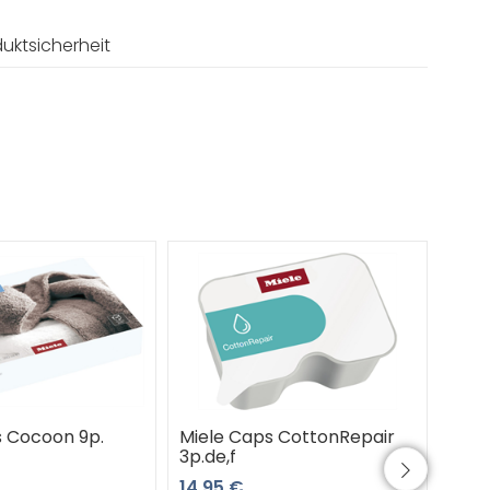
uktsicherheit
s Cocoon 9p.
Miele Caps CottonRepair
Miel
3p.de,f
p. d
14,95 €
14,9