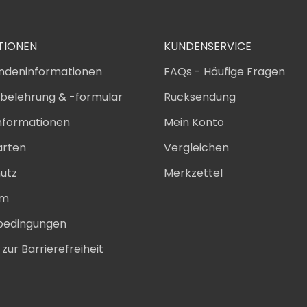
TIONEN
KUNDENSERVICE
ndeninformationen
FAQs - Häufige Fragen
sbelehrung & -formular
Rücksendung
nformationen
Mein Konto
arten
Vergleichen
utz
Merkzettel
um
bedingungen
zur Barrierefreiheit