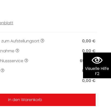
enblatt
 zum Aufstellungsort
0,00 €
knahme
0,00 €
lussservice
69,00 €
Visuelle Hilfe
0,00 €
F2
0,00 €
In den Warenkorb