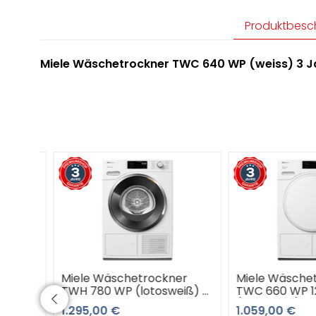
Produktbesc
Miele Wäschetrockner TWC 640 WP (weiss) 3 
Miele Wäschetrockner
Miele Wäschetr
ß)
TWH 780 WP (lotosweiß) 3
TWC 660 WP 125 
Jahre Premiumshop
(lotosweiß) 3 Ja
1.295,00 €
1.059,00 €