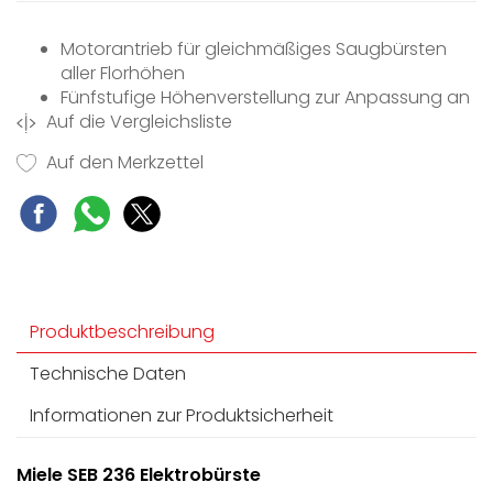
Motorantrieb für gleichmäßiges Saugbürsten
aller Florhöhen
Fünfstufige Höhenverstellung zur Anpassung an
Auf die Vergleichsliste
jede Teppichhöhe
Integrierte Beleuchtung — kein Staubkorn bleibt
Auf den Merkzettel
unentdeckt
Direktkontakt zum Nachrüsten an Geräte mit
Elektrosaugschlauch
Elektrische Bürstenwalze beseitigt auch
hartnäckigen Schmutz
Produktbeschreibung
Technische Daten
Informationen zur Produktsicherheit
Miele SEB 236 Elektrobürste