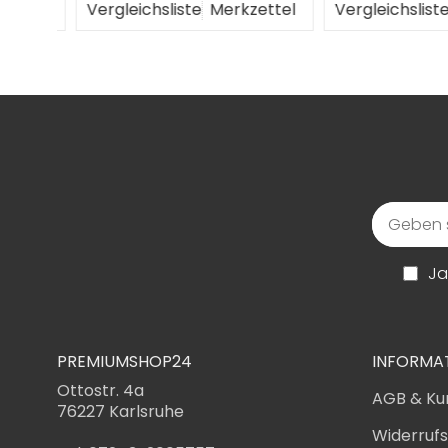
ttel
Vergleichsliste
Merkzettel
Vergleichsliste
M
Ja
PREMIUMSHOP24
INFORMA
Ottostr. 4a
AGB & Ku
76227 Karlsruhe
Widerruf