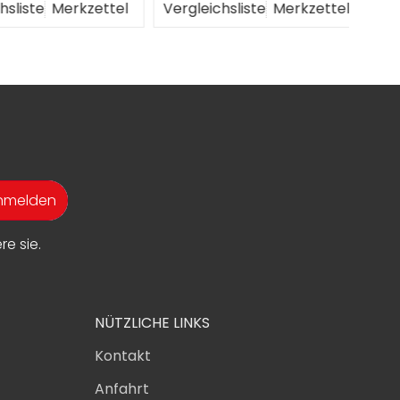
liste
Merkzettel
Vergleichsliste
Merkzettel
Verg
anmelden
e sie.
NÜTZLICHE LINKS
Kontakt
Anfahrt