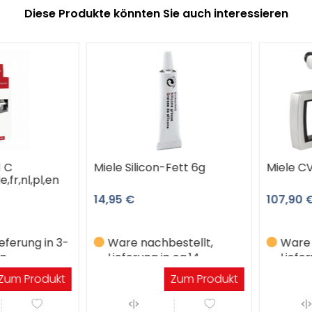
Diese Produkte könnten Sie auch interessieren
Miele Silicon-Fett 6g
Miele CVC
,nl,pl,en
14,95 €
107,90 €
erung in 3-
Ware nachbestellt,
Ware na
Lieferung in ca.14
Lieferun
Werktagen
Werkta
m Produkt
Zum Produkt