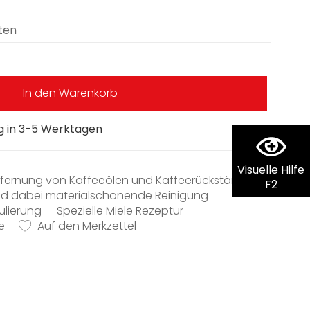
ten
In den Warenkorb
ng in 3-5 Werktagen
Visuelle Hilfe
ntfernung von Kaffeeölen und Kaffeerückständen
F2
und dabei materialschonende Reinigung
ierung — Spezielle Miele Rezeptur
e
le Jahre Verlässlichkeit
Auf den Merkzettel