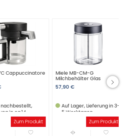
 Cappuccinatore
Miele MB-CM-G
Miel
Milchbehälter Glas
1,0 l
57,90 €
104,
chbestellt,
Auf Lager, Lieferung in 3-
W
g in ca.14
5 Werktagen
Li
gen
W
Zum Produkt
Zum Produkt