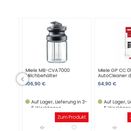
e EU1
Miele MB-CVA7000
Miele GP CC 01 C
Milchbehälter
AutoCleaner de,fr
106,90 €
64,90 €
in 3-
Auf Lager, Lieferung in 3-
Auf Lager, Lief
5 Werktagen
5 Werktagen
dukt
Zum Produkt
Zu