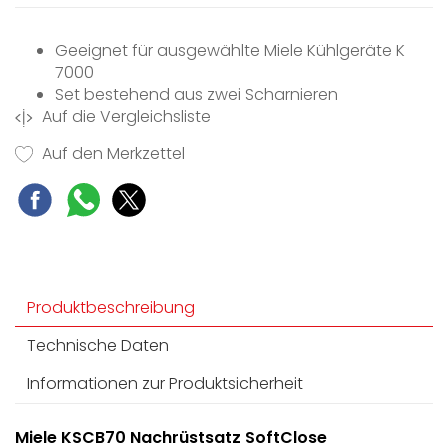
Geeignet für ausgewählte Miele Kühlgeräte K
7000
Set bestehend aus zwei Scharnieren
Auf die Vergleichsliste
Für zweitürige Geräte werden zwei KSCB 70
benötigt
Auf den Merkzettel
Vermeidet klirrende Flaschen in der Innentür
Produktbeschreibung
Technische Daten
Informationen zur Produktsicherheit
Miele KSCB70 Nachrüstsatz SoftClose