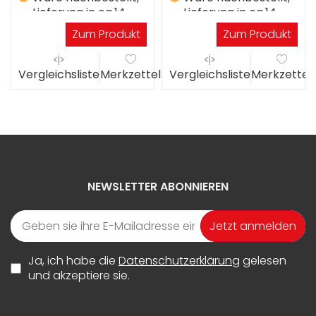
Lieferung in ca.14
Lieferung in ca.14
Werktagen
Werktagen
Zum Produkt
Zum Produkt
el
Vergleichsliste
Merkzettel
Vergleichsliste
Merkzettel
NEWSLETTER ABONNIEREN
Jetzt anmelden
Ja, ich habe die
Datenschutzerklärung
gelesen
und akzeptiere sie.