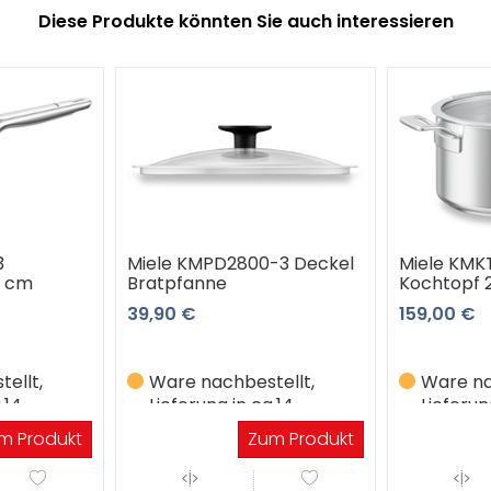
Diese Produkte könnten Sie auch interessieren
3
Miele KMPD2800-3 Deckel
Miele KMK
6 cm
Bratpfanne
Kochtopf 
39,90 €
159,00 €
ellt,
Ware nachbestellt,
Ware na
.14
Lieferung in ca.14
Lieferun
Werktagen
Werkta
m Produkt
Zum Produkt