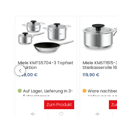
Miele KMTS5704-3 Topfset
Miele KMST1615-
Induktion
Stielkasserolle 1
449,00 €
119,90 €
Auf Lager, Lieferung in 3-
Ware nachbest
5 Werktagen
Lieferung in ca
Werktagen
dukt
Zum Produkt
Zu