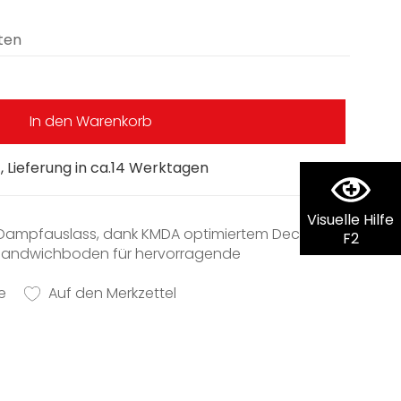
ten
In den Warenkorb
 Lieferung in ca.14 Werktagen
Visuelle Hilfe
er Dampfauslass, dank KMDA optimiertem Deckel
F2
Sandwichboden für hervorragende
e
leichtert das Kochen
Auf den Merkzettel
r und Herdarten
el