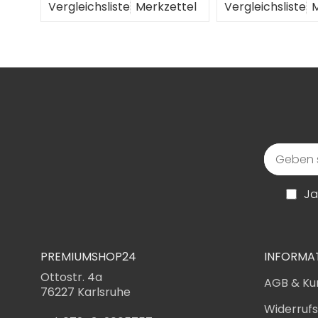
ttel
Vergleichsliste
Merkzettel
Vergleichsliste
M
Ja
PREMIUMSHOP24
INFORMA
Ottostr. 4a
AGB & Ku
76227 Karlsruhe
Widerruf