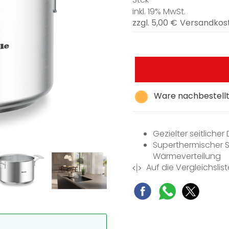
inkl. 19% MwSt.
zzgl. 5,00 €
Versandkos
Ware nachbestellt,
Gezielter seitlich
Superthermischer 
Wärmeverteilung
Auf die Vergleichslist
Innenskalierung er
Für alle Kochfelde
Inhalt: 1 Topf, 1 Deck