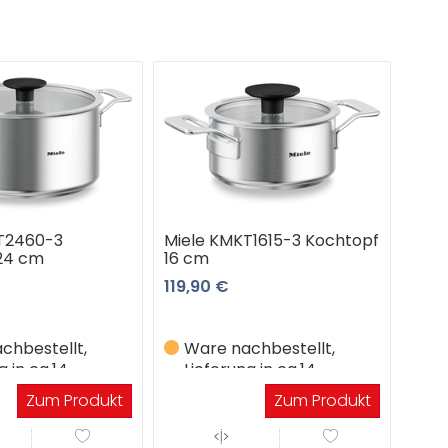
T2460-3
Miele KMKT1615-3 Kochtopf
24 cm
16 cm
119,90 €
chbestellt,
Ware nachbestellt,
g in ca.14
Lieferung in ca.14
gen
Werktagen
Zum Produkt
Zum Produkt