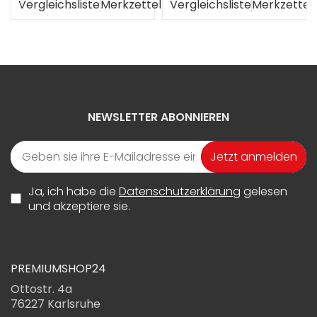
el
Vergleichsliste
Merkzettel
Vergleichsliste
Merkzettel
NEWSLETTER ABONNIEREN
Jetzt anmelden
Ja, ich habe die
Datenschutzerklärung
gelesen
und akzeptiere sie.
PREMIUMSHOP24
Ottostr. 4a
76227 Karlsruhe