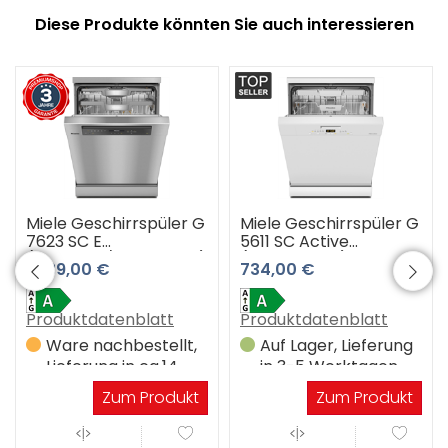
Diese Produkte könnten Sie auch interessieren
Miele Geschirrspüler G
Miele Geschirrspüler G
7623 SC E
5611 SC Active
(Edelstahl/CleanSteel)
(brillantweiß)
1.539,00 €
734,00 €
3 Jahre Premiumshop
Garantie
Produktdatenblatt
Produktdatenblatt
Ware nachbestellt,
Auf Lager, Lieferung
Lieferung in ca.14
in 3-5 Werktagen
Werktagen
Zum Produkt
Zum Produkt