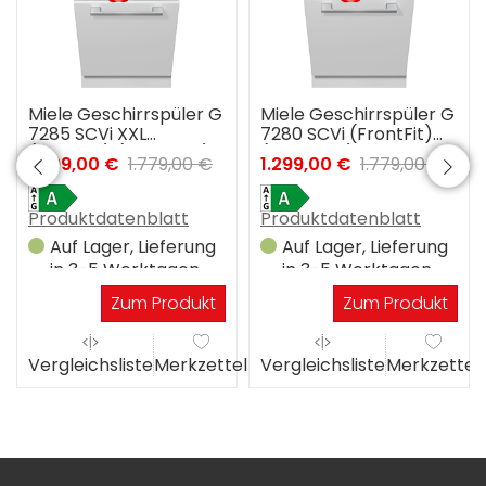
Miele Geschirrspüler G
Miele Geschirrspüler G
7285 SCVi XXL
7280 SCVi (FrontFit)
(FrontFit) (Edelstahl) 3
(Edelstahl) 3 Jahre
1.299,00 €
1.779,00 €
1.299,00 €
1.779,00 €
Jahre Premiumshop
Premiumshop
Garantie
Garantie
Produktdatenblatt
Produktdatenblatt
Auf Lager, Lieferung
Auf Lager, Lieferung
in 3-5 Werktagen
in 3-5 Werktagen
Zum Produkt
Zum Produkt
el
Vergleichsliste
Merkzettel
Vergleichsliste
Merkzettel