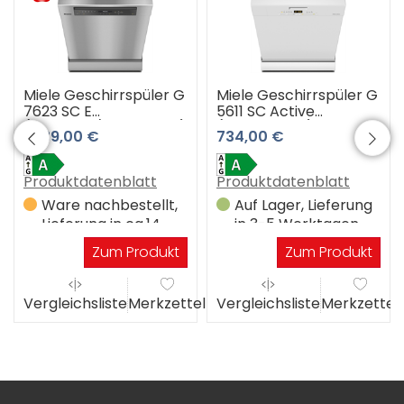
Miele Geschirrspüler G
Miele Geschirrspüler G
7623 SC E
5611 SC Active
(Edelstahl/CleanSteel)
(brillantweiß)
1.539,00 €
734,00 €
3 Jahre Premiumshop
Garantie
Produktdatenblatt
Produktdatenblatt
Ware nachbestellt,
Auf Lager, Lieferung
Lieferung in ca.14
in 3-5 Werktagen
Werktagen
Zum Produkt
Zum Produkt
el
Vergleichsliste
Merkzettel
Vergleichsliste
Merkzettel