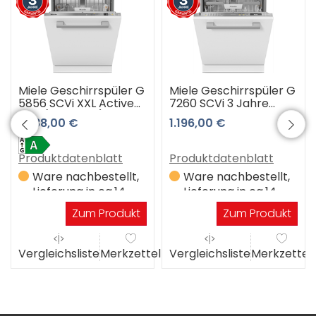
Miele Geschirrspüler G
Miele Geschirrspüler G
5856 SCVi XXL Active
7260 SCVi 3 Jahre
Plus (Edelstahl) 3
Premiumshop
1.088,00 €
1.196,00 €
Jahre Premiumshop
Garantie
Garantie
Produktdatenblatt
Produktdatenblatt
Ware nachbestellt,
Ware nachbestellt,
Lieferung in ca.14
Lieferung in ca.14
Werktagen
Werktagen
Zum Produkt
Zum Produkt
el
Vergleichsliste
Merkzettel
Vergleichsliste
Merkzettel