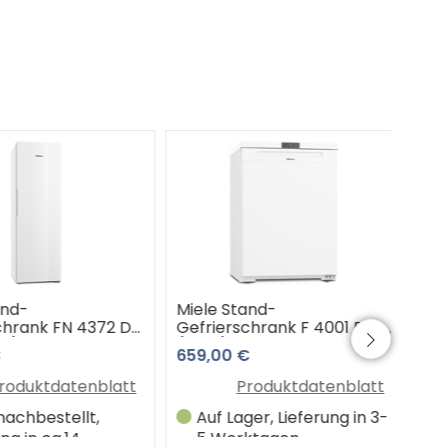
d-
Miele Stand-
Miel
hrank FN 4372 D
Gefrierschrank F 4001 D ws
Gefr
)
(weiß)
ws (
659,00 €
1.06
Pre
oduktdatenblatt
Produktdatenblatt
chbestellt,
Auf Lager, Lieferung in 3-
W
g in ca.14
5 Werktagen
Li