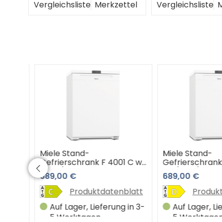
Vergleichsliste
Merkzettel
Vergleichsliste
M
Miele Stand-
Miele Stand-
8 C
Gefrierschrank F 4001 C ws
Gefrierschrank 
(weiß)
ws (weiß)
689,00 €
689,00 €
e
latt
Produktdatenblatt
Produktd
in 3-
Auf Lager, Lieferung in 3-
Auf Lager, Lief
5 Werktagen
5 Werktagen