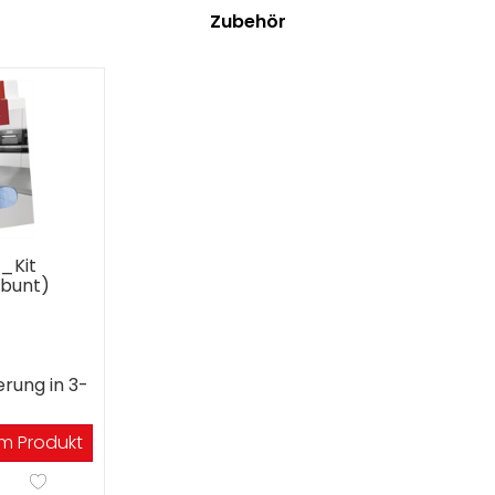
Zubehör
_Kit
(bunt)
erung in 3-
m Produkt