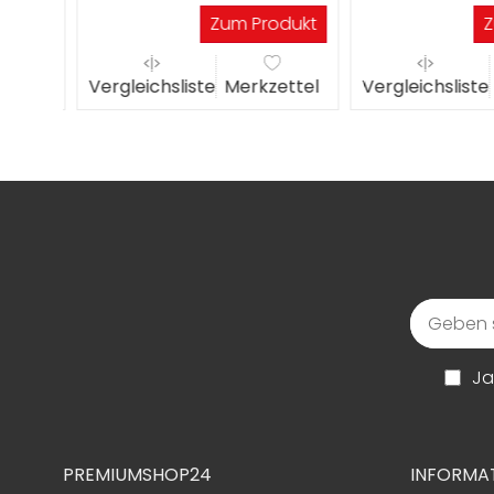
dukt
Zum Produkt
Zu
ttel
Vergleichsliste
Merkzettel
Vergleichsliste
M
Ja
PREMIUMSHOP24
INFORMA