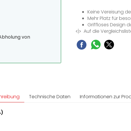
Keine Vereisung de
Mehr Platz für beso
Griffloses Design d
Auf die Vergleichslist
Schnelles, schonen
 Abholung von
Flexible Vergrößer
hreibung
Technische Daten
Informationen zur Prod
ß)