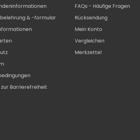
ndeninformationen
FAQs - Häufige Fragen
sbelehrung & -formular
Rücksendung
nformationen
Mein Konto
arten
Vergleichen
utz
Merkzettel
um
bedingungen
zur Barrierefreiheit