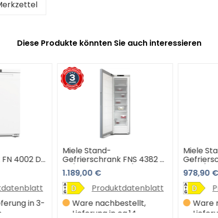
erkzettel
Diese Produkte könnten Sie auch interessieren
Miele Stand-
Miele Stan
FN 4002 D
Gefrierschrank FNS 4382 D
Gefriersc
el (Edelstahl-Look) 3 Jahre
ws-1 (weiß
1.189,00 €
978,90 €
Premiumshop Garantie
atenblatt
Produktdatenblatt
Pr
erung in 3-
Ware nachbestellt,
Ware na
Lieferung in ca.14
Lieferun