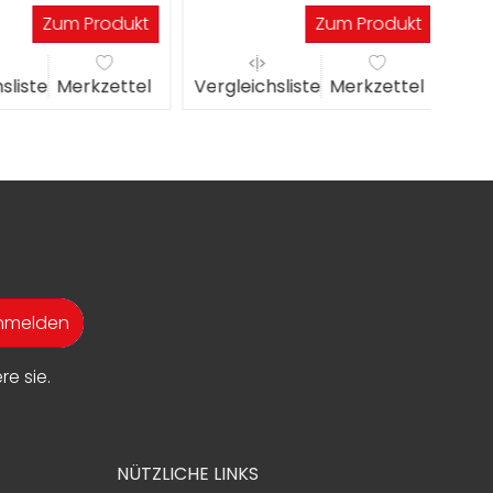
gen
W
Zum Produkt
Zum Produkt
liste
Merkzettel
Vergleichsliste
Merkzettel
Verg
anmelden
e sie.
NÜTZLICHE LINKS