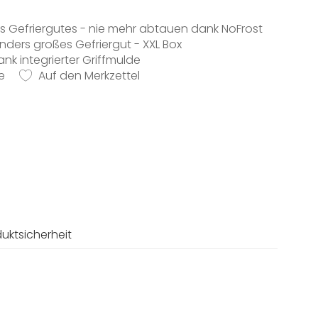
s Gefriergutes - nie mehr abtauen dank NoFrost
nders großes Gefriergut - XXL Box
ank integrierter Griffmulde
e
des Einfrieren von Lebensmitteln - SuperFrost
Auf den Merkzettel
ung des Gefrierraums - VarioRoom
uktsicherheit