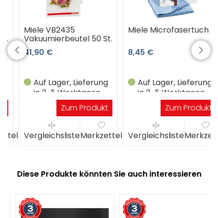
Miele VB2435
Miele Microfasertuch
Vakuumierbeutel 50 St.
41,90 €
8,45 €
Auf Lager, Lieferung
Auf Lager, Lieferung
in 3-5 Werktagen
in 3-5 Werktagen
Zum Produkt
Zum Produkt
el
Vergleichsliste
Merkzettel
Vergleichsliste
Merkzettel
Diese Produkte könnten Sie auch interessieren