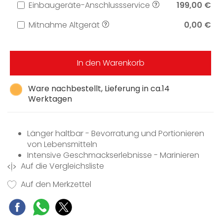
Einbaugeräte-Anschlussservice
199,00 €
Mitnahme Altgerät
0,00 €
In den Warenkorb
Ware nachbestellt, Lieferung in ca.14
Werktagen
Länger haltbar - Bevorratung und Portionieren
von Lebensmitteln
Intensive Geschmackserlebnisse - Marinieren
Auf die Vergleichsliste
von Lebensmitteln
Vorbereitung von Lebensmitteln für das Sous-
Auf den Merkzettel
vide Garen
Einfachste Handhabung - Touch-Bedienung
und Vollauszug
Einfachste Öffnung der Schublade - Push2open