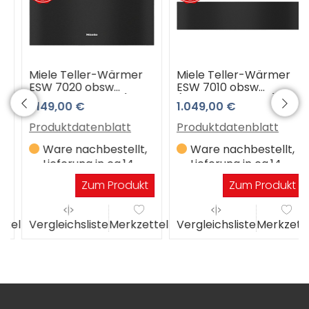
Miele Teller-Wärmer
Miele Teller-Wärmer
ESW 7020 obsw
ESW 7010 obsw
(obsidianschwarz)
(obsidianschwarz)
1.149,00 €
1.049,00 €
Produktdatenblatt
Produktdatenblatt
Ware nachbestellt,
Ware nachbestellt,
Lieferung in ca.14
Lieferung in ca.14
Werktagen
Werktagen
Zum Produkt
Zum Produkt
el
Vergleichsliste
Merkzettel
Vergleichsliste
Merkzettel