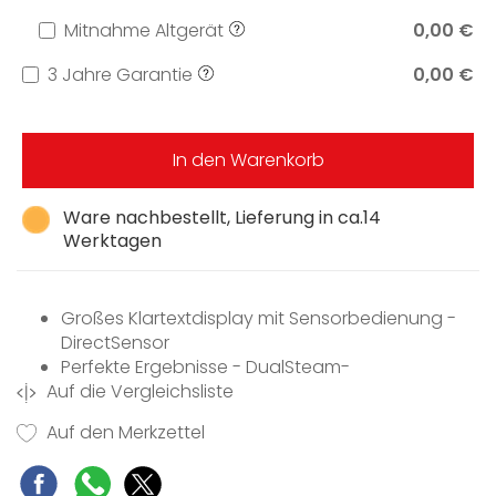
Mitnahme Altgerät
0,00 €
3 Jahre Garantie
0,00 €
In den Warenkorb
Ware nachbestellt, Lieferung in ca.14
Werktagen
Großes Klartextdisplay mit Sensorbedienung -
DirectSensor
Perfekte Ergebnisse - DualSteam-
Auf die Vergleichsliste
Dampftechnologie
Gelinggarantie für jede Speise -
Auf den Merkzettel
Automatikprogramme
Verkürzte Garzeiten durch Kombination von
Dampf mit Mikrowelle