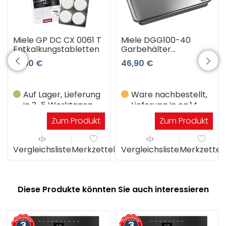
Miele GP DC CX 0061 T
Miele DGG100-40
Entkalkungstabletten
Garbehälter
ungelocht (Edelstahl)
17,90 €
46,90 €
Auf Lager, Lieferung
Ware nachbestellt,
in 3-5 Werktagen
Lieferung in ca.14
Werktagen
Zum Produkt
Zum Produkt
el
Vergleichsliste
Merkzettel
Vergleichsliste
Merkzettel
Diese Produkte könnten Sie auch interessieren