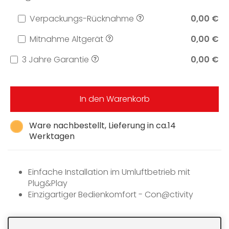
Verpackungs-Rücknahme
0,00 €
Mitnahme Altgerät
0,00 €
3 Jahre Garantie
0,00 €
In den Warenkorb
Ware nachbestellt, Lieferung in ca.14
Werktagen
Einfache Installation im Umluftbetrieb mit
Plug&Play
Einzigartiger Bedienkomfort - Con@ctivity
Energiesparend und leise - leistungsstarker ECO-
Motor
Effiziente Filterung - 10-lagiger Edelstahl-