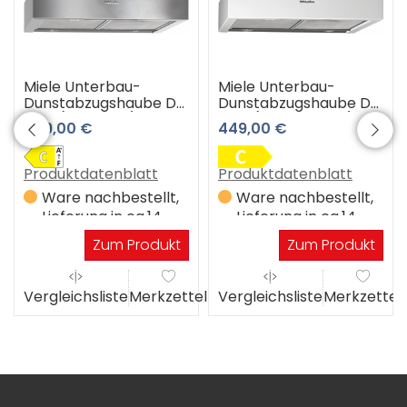
Miele Unterbau-
Miele Unterbau-
Dunstabzugshaube DA
Dunstabzugshaube DA
1260 (Edelstahl)
1260 (Brillantweiss)
449,00 €
449,00 €
Produktdatenblatt
Produktdatenblatt
Ware nachbestellt,
Ware nachbestellt,
Lieferung in ca.14
Lieferung in ca.14
Werktagen
Werktagen
Zum Produkt
Zum Produkt
Vergleichsliste
Merkzettel
Vergleichsliste
Merkzettel