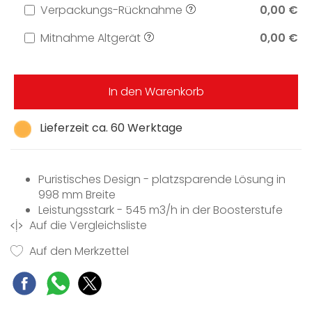
Verpackungs-Rücknahme
0,00 €
Mitnahme Altgerät
0,00 €
In den Warenkorb
Lieferzeit ca. 60 Werktage
Puristisches Design - platzsparende Lösung in
998 mm Breite
Leistungsstark - 545 m3/h in der Boosterstufe
Auf die Vergleichsliste
Effiziente Filterung - 10-lagiger Edelstahl-
Metallfettfilter
Auf den Merkzettel
Sicher und leicht zu reinigen - Miele CleanCover
Für jede Wohnsituation passend - abluft- und
umluftfähig