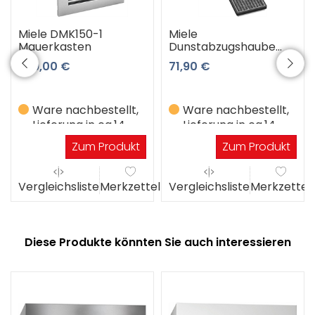
Miele DMK150-1
Miele
Mauerkasten
Dunstabzugshaube
DKF18-P
239,00 €
71,90 €
Aktivkohlefilter
Ware nachbestellt,
Ware nachbestellt,
Lieferung in ca.14
Lieferung in ca.14
Werktagen
Werktagen
Zum Produkt
Zum Produkt
el
Vergleichsliste
Merkzettel
Vergleichsliste
Merkzettel
Diese Produkte könnten Sie auch interessieren