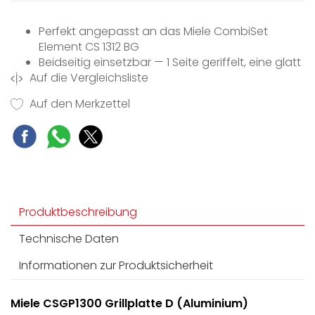
Perfekt angepasst an das Miele CombiSet
Element CS 1312 BG
Beidseitig einsetzbar — 1 Seite geriffelt, eine glatt
Auf die Vergleichsliste
Aus Gusseisen mit Spezial-Emaillierung
Inklusive abnehmbarem Griff für Rechts- und
Auf den Merkzettel
Linkshänder
Produktbeschreibung
Technische Daten
Informationen zur Produktsicherheit
Miele CSGP1300 Grillplatte D (Aluminium)