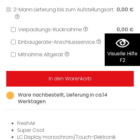
2-Mann Lieferung bis zum Aufstellungsort
0,00 €
Verpackungs-Rücknahme
0,00 €
Einbaugeräte-Anschlussservice
199,00 €
Visuelle Hilfe
Mitnahme Altgerät
0,00 €
F2
In den Warenkorb
Ware nachbestellt, Lieferung in ca.14
Werktagen
FreshAir
Super Cool
LC Display monochrom/Touch-Elektronik