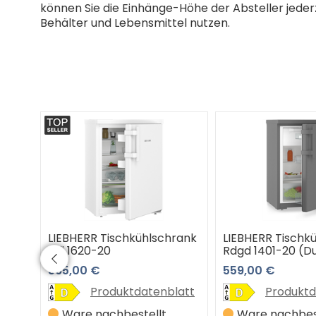
können Sie die Einhänge-Höhe der Absteller jederz
Behälter und Lebensmittel nutzen.
rank
LIEBHERR Tischkühlschrank
LIEBHERR Tischk
Rdi 1620-20
Rdgd 1401-20 (D
565,00 €
559,00 €
latt
Produktdatenblatt
Produktd
in 3-
Ware nachbestellt,
Ware nachbest