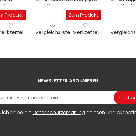
.14
5 Werktagen
5 Werk
m Produkt
Zum Produkt
erkzettel
Vergleichsliste
Merkzettel
Vergleichs
NEWSLETTER ABONNIEREN
Jetzt 
, ich habe die
Datenschutzerklärung
gelesen und akzeptier