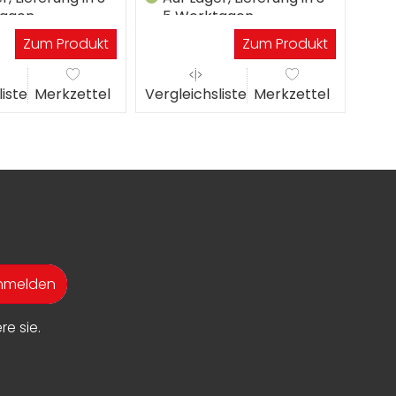
tagen
5 Werktagen
5
Zum Produkt
Zum Produkt
liste
Merkzettel
Vergleichsliste
Merkzettel
Verg
anmelden
e sie.