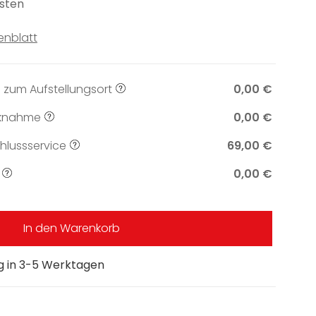
sten
enblatt
 zum Aufstellungsort
0,00 €
knahme
0,00 €
lussservice
69,00 €
0,00 €
In den Warenkorb
ng in 3-5 Werktagen