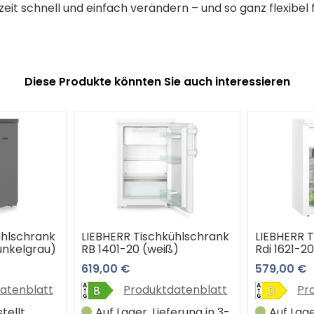
eit schnell und einfach verändern – und so ganz flexibel 
Diese Produkte könnten Sie auch interessieren
ühlschrank
LIEBHERR Tischkühlschrank
LIEBHERR 
unkelgrau)
RB 1401-20 (weiß)
Rdi 1621-20
619,00 €
579,00 €
atenblatt
Produktdatenblatt
Pr
ellt,
Auf Lager, Lieferung in 3-
Auf Lage