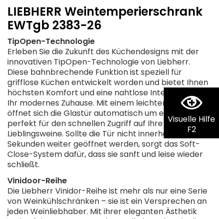
LIEBHERR Weintemperierschrank
EWTgb 2383-26
TipOpen-Technologie
Erleben Sie die Zukunft des Küchendesigns mit der
innovativen TipOpen-Technologie von Liebherr.
Diese bahnbrechende Funktion ist speziell für
grifflose Küchen entwickelt worden und bietet Ihnen
höchsten Komfort und eine nahtlose Integration in
Ihr modernes Zuhause. Mit einem leichten Antippen
öffnet sich die Glastür automatisch um etwa 7 cm –
Visuelle Hilfe
perfekt für den schnellen Zugriff auf Ihre
F2
Lieblingsweine. Sollte die Tür nicht innerhalb von drei
Sekunden weiter geöffnet werden, sorgt das Soft-
Close-System dafür, dass sie sanft und leise wieder
schließt.
Vinidoor-Reihe
Die Liebherr Vinidor-Reihe ist mehr als nur eine Serie
von Weinkühlschränken – sie ist ein Versprechen an
jeden Weinliebhaber. Mit ihrer eleganten Ästhetik