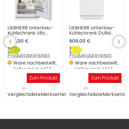
LIEBHERR Unterbau-
LIEBHERR Unterbau-
Kühlschrank URc
Kühlschrank DURd
3700-20 (weiß)
3600-20 (weiss)
985,00 €
909,00 €
Produktdatenblatt
Produktdatenblatt
Ware nachbestellt,
Ware nachbestellt,
Lieferung in ca.14
Lieferung in ca.14
Werktagen
Werktagen
Zum Produkt
Zum Produkt
el
Vergleichsliste
Merkzettel
Vergleichsliste
Merkzettel