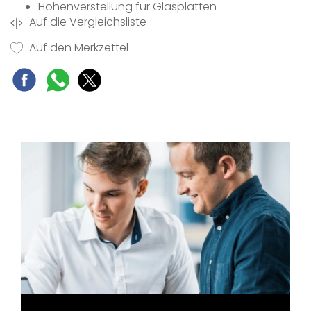
Höhenverstellung für Glasplatten
Auf die Vergleichsliste
Geteilte Türabsteller
Obst- und Gemüsebox
Auf den Merkzettel
LED-Beleuchtung
Touch Control
Super Cool