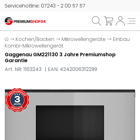
Servicehotline: 07243 - 2 00 57 57
Kochen/Backen
Mikrowellengeräte
Einbau
Kombi-Mikrowellengerät
Gaggenau GM221130 3 Jahre Premiumshop
Garantie
Art. NR: 1163243
EAN: 4242006312299