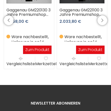
Gaggenau GM220130 3
Gaggenau GM221100 3
Jahre Premiumshop
Jahre Premiumshop
Garantie
Garantie
2.058,00 €
2.033,80 €
Ware nachbestellt,
Ware nachbestellt,
Lieferung in ca.14
Lieferung in ca.14
Werktagen
Werktagen
Zum Produkt
Zum Produkt
el
Vergleichsliste
Merkzettel
Vergleichsliste
Merkzettel
NEWSLETTER ABONNIEREN