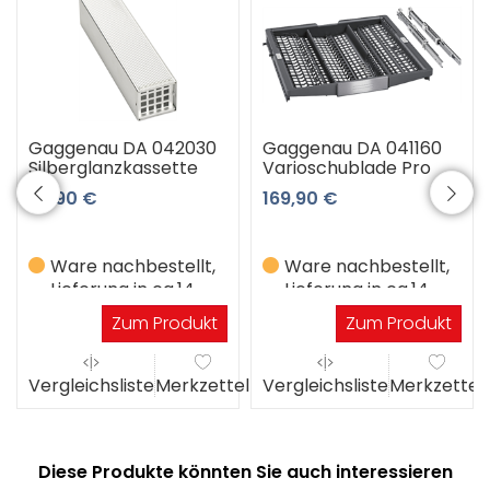
Gaggenau DA 042030
Gaggenau DA 041160
Silberglanzkassette
Varioschublade Pro
53,90 €
169,90 €
Ware nachbestellt,
Ware nachbestellt,
Lieferung in ca.14
Lieferung in ca.14
Werktagen
Werktagen
Zum Produkt
Zum Produkt
el
Vergleichsliste
Merkzettel
Vergleichsliste
Merkzettel
Diese Produkte könnten Sie auch interessieren