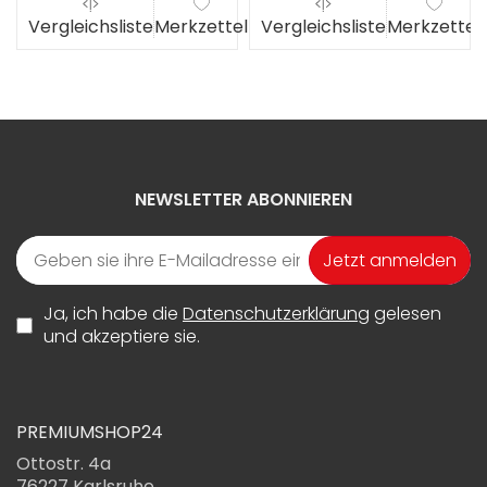
el
Vergleichsliste
Merkzettel
Vergleichsliste
Merkzettel
NEWSLETTER ABONNIEREN
Jetzt anmelden
Ja, ich habe die
Datenschutzerklärung
gelesen
und akzeptiere sie.
PREMIUMSHOP24
Ottostr. 4a
76227 Karlsruhe