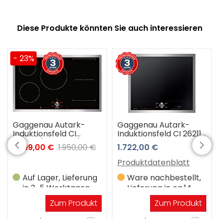
Diese Produkte könnten Sie auch interessieren
- 23%
Gaggenau Autark-
Gaggenau Autark-
Induktionsfeld CI
Induktionsfeld CI 262115
483110 (Edelstahl) 3
Induktions-Kochfeld
1.499,00 €
1.950,00 €
1.722,00 €
Jahre Premiumshop
60 cm 3 Jahre
Garantie
Premiumshop
Produktdatenblatt
Garantie
Auf Lager, Lieferung
Ware nachbestellt,
in 3-5 Werktagen
Lieferung in ca.14
Werktagen
Zum Produkt
Zum Produkt