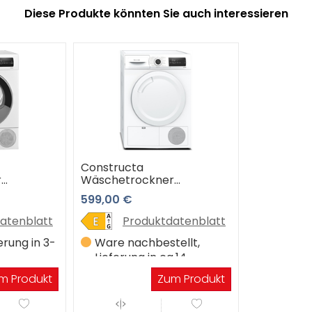
Diese Produkte könnten Sie auch interessieren
Constructa
r
Wäschetrockner
CWK3R208
599,00 €
atenblatt
Produktdatenblatt
erung in 3-
Ware nachbestellt,
Lieferung in ca.14
Werktagen
m Produkt
Zum Produkt