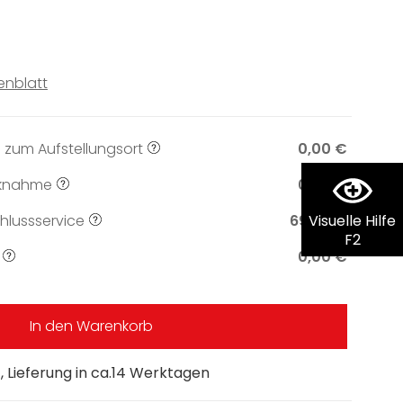
enblatt
 zum Aufstellungsort
0,00 €
knahme
0,00 €
lussservice
69,00 €
Visuelle Hilfe
F2
0,00 €
In den Warenkorb
 Lieferung in ca.14 Werktagen