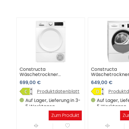
Constructa
Constructa
Wäschetrockner
Wäschetrockne
CWQ3R401
CWK6R204
699,00 €
649,00 €
Produktdatenblatt
Produktd
Auf Lager, Lieferung in 3-
Auf Lager, Lief
5 Werktagen
5 Werktagen
Zum Produkt
Zu