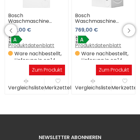
Bosch
Bosch
Waschmaschine
Waschmaschine
WGG244Z9F4
WGJ24409
679,00 €
769,00 €
Produktdatenblatt
Produktdatenblatt
Ware nachbestellt,
Ware nachbestellt,
Lieferung in ca.14
Lieferung in ca.14
Werktagen
Werktagen
Zum Produkt
Zum Produkt
el
Vergleichsliste
Merkzettel
Vergleichsliste
Merkzettel
NEWSLETTER ABONNIEREN