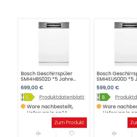
Bosch Geschirrspüler
Bosch Geschirrs
SMI4HBS02D *5 Jahre
SMI4EUS00D *5 
Garantie*
Garantie*
699,00 €
599,00 €
Produktdatenblatt
Produktd
Ware nachbestellt,
Ware nachbest
Lieferung in ca.14
Lieferung in ca
Werktagen
Werktagen
Zum Produkt
Zu