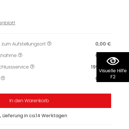
enblatt
 zum Aufstellungsort
0,00 €
knahme
0,00 €
hlussservice
199,00 €
Visuelle Hilfe
F2
0,00 €
In den Warenkorb
 Lieferung in ca.14 Werktagen