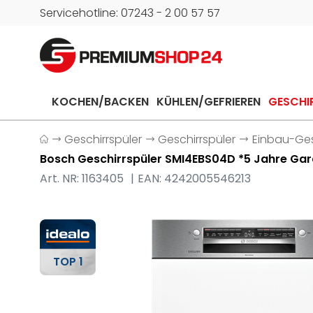
Servicehotline: 07243 - 2 00 57 57
KOCHEN/BACKEN
KÜHLEN/GEFRIEREN
GESCHI
Geschirrspüler
Geschirrspüler
Einbau-Gesc
Bosch Geschirrspüler SMI4EBS04D *5 Jahre Gara
Art. NR: 1163405
EAN: 4242005546213
TOP 1