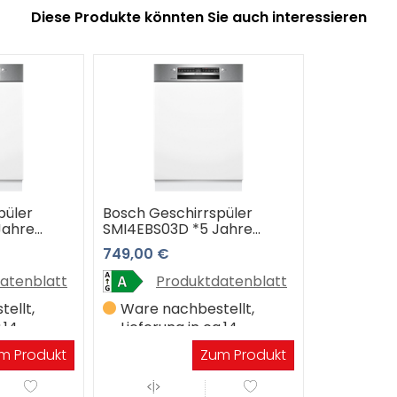
Diese Produkte könnten Sie auch interessieren
püler
Bosch Geschirrspüler
Jahre
SMI4EBS03D *5 Jahre
Garantie*
749,00 €
atenblatt
Produktdatenblatt
ellt,
Ware nachbestellt,
.14
Lieferung in ca.14
Werktagen
m Produkt
Zum Produkt