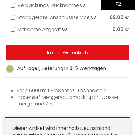
F2
Verpackungs-Rücknahme
0,00 €
Standgeräte-Anschlussservice
69,00 €
Mitnahme Altgerät
0,00 €
In den Warenkorb
Auf Lager, Lieferung in 3-5 Werktagen
Serie 6000 mit ProSense®-Technologie
ProSense® Mengenautomatik: Spart Wasser,
Energie und Zeit
Startzeitvorwahl: Für flexibleres Zeitmanagment
Aqua Control System mit Alarm -
Vollwasserschutz
Dieser Artikel wird innerhalb Deutschland
Schontrommel: Behutsamer Umgang mit deinen