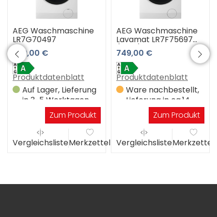
AEG Waschmaschine
AEG Waschmaschine
LR7G70497
Lavamat LR7F75697
(weiß)
699,00 €
749,00 €
Produktdatenblatt
Produktdatenblatt
Auf Lager, Lieferung
Ware nachbestellt,
in 3-5 Werktagen
Lieferung in ca.14
Werktagen
Zum Produkt
Zum Produkt
el
Vergleichsliste
Merkzettel
Vergleichsliste
Merkzettel