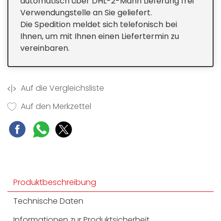
automatisch über DHL-2-Mann Lieferung frei
Textilien
Verwendungstelle an Sie geliefert.
Inverter Motor: Besonders leiser Betrieb und
Die Spedition meldet sich telefonisch bei
längere Lebensdauer
LAVAMAT Waschmaschine Frontlader mit
Ihnen, um mit Ihnen einen Liefertermin zu
ProSense®-Mengenautomatik
vereinbaren.
Auf die Vergleichsliste
Auf den Merkzettel
Produktbeschreibung
Technische Daten
Informationen zur Produktsicherheit