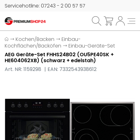
Servicehotline: 07243 - 2 00 57 57
Kochen/Backen
Einbau-
Kochflächen/Backöfen
Einbau-Geräte-Set
AEG Geräte-Set FHHS24B02 (OU5PE40SK +
HE604062XB) (schwarz + edelstah)
Art. NR: 1159298
EAN: 7332543938612