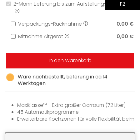
F2
2-Mann Lieferung bis zum Aufstellungsort
0,00 €
Verpackungs-Rücknahme
0,00 €
Mitnahme Altgerät
0,00 €
In den Warenkorb
Ware nachbestellt, Lieferung in ca.14
Werktagen
MaxiKlasse™ - Extra großer Garraum (72 Liter)
45 Automatikprogramme
Erweiterbare Kochzonen für volle Flexibilität beim
Kochen
Seitlich angeordnete Restwärmeanzeigen