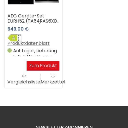
AEG Geräte-Set
EURH52 (TA64RAS6XB
+ OU5AE20SM)
649,00 €
(edelstahl/cleanste)
Produktdatenblatt
Auf Lager, Lieferung
in 3-5 Werktagen
Zum Produkt
Vergleichsliste
Merkzettel
NEWSLETTER ABONNIEREN