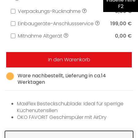
F2
Verpackungs-Rücknahme
0,00 €
Einbaugeräte-Anschlussservice
199,00 €
Mitnahme Altgerät
0,00 €
In den Warenkorb
Ware nachbestellt, Lieferung in ca.14
Werktagen
MaxiFlex Besteckschublade: Ideal für sperrige
Küchenutensilien
ÖKO FAVORIT Geschirrspüler mit AirDry
Technologie
Optionen: ExtraHygiene-Glasschutz-XtraPower
Wassersensor