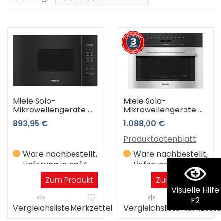
Miele Solo-
Miele Solo-
Mikrowellengeräte M
Mikrowellengeräte M
2230 SC obsw
7140 TC edcs 3 Jahre
893,95 €
1.088,00 €
(obsidianschwarz)
Premiumshop
Garantie
Produktdatenblatt
Ware nachbestellt,
Ware nachbestellt,
Lieferung in ca.14
Lieferung in ca.14
Werktagen
Werktagen
Zum Produkt
Zum Produkt
Visuelle Hilfe
F2
Vergleichsliste
Merkzettel
Vergleichsliste
Merkzette