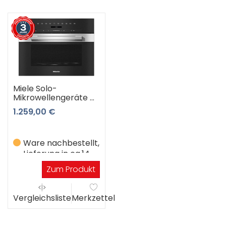
Miele Solo-
Mikrowellengeräte M
7240 TC edcs
1.259,00 €
(Edelstahl) 3 Jahre
Premiumshop
Garantie
Ware nachbestellt,
Lieferung in ca.14
Werktagen
Zum Produkt
Vergleichsliste
Merkzettel