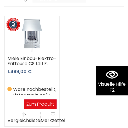
Miele Einbau-Elektro-
Fritteuse CS 1411 F
(Edelstahl) 3 Jahre
1.499,00 €
Premiumshop
Garantie
Visuelle Hilfe
Ware nachbestellt,
F2
Lieferung in ca.14
Werktagen
Zum Produkt
Vergleichsliste
Merkzettel