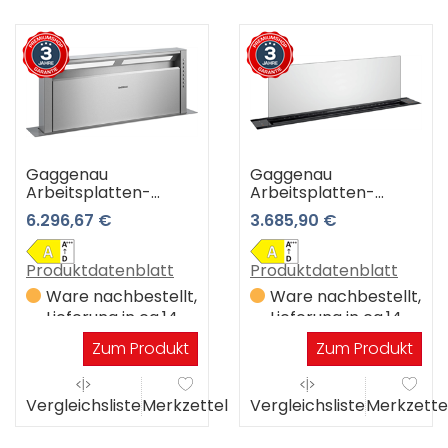
Gaggenau
Gaggenau
Arbeitsplatten-
Arbeitsplatten-
Dunstabzugshaube
Dunstabzugshaube
6.296,67 €
3.685,90 €
AL 400192 (Edelstahl)
AL 200190 (schwarz)
3 Jahre
3 Jahre
Premiumshop
Premiumshop
Produktdatenblatt
Produktdatenblatt
Garantie
Garantie
Ware nachbestellt,
Ware nachbestellt,
Lieferung in ca.14
Lieferung in ca.14
Werktagen
Werktagen
Zum Produkt
Zum Produkt
Vergleichsliste
Merkzettel
Vergleichsliste
Merkzette