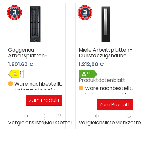
Gaggenau
Miele Arbeitsplatten-
Arbeitsplatten-
Dunstabzugshaube
Dunstabzugshaube
CSDA 7001 FL 3 Jahre
1.601,60 €
1.212,00 €
VL 200120
Premiumshop
Muldenlüftung Serie
Garantie
200 3 Jahre
Produktdatenblatt
Premiumshop
Ware nachbestellt,
Ware nachbestellt,
Garantie
Lieferung in ca.14
Lieferung in ca.14
Werktagen
Zum Produkt
Werktagen
Zum Produkt
Vergleichsliste
Merkzettel
Vergleichsliste
Merkzette