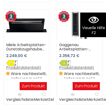
Visuelle Hilfe
F2
Miele Arbeitsplatten-
Gaggenau
Dunstabzugshaube
Arbeitsplatten-
DAD 4370 Black
Dunstabzugshaube
2.249,00 €
2.356,72 €
Levantar
VL414115 (Edelstahl) 3
(obsidianschwarz) 3
Jahre Premiumshop
Jahre Premiumshop
Garantie
Produktdatenblatt
Produktdatenblatt
Garantie
Ware nachbestellt,
Ware nachbestellt,
Lieferung in ca.14
Lieferung in ca.14
Werktagen
Werktagen
Zum Produkt
Zum Produkt
Vergleichsliste
Merkzettel
Vergleichsliste
Merkzette