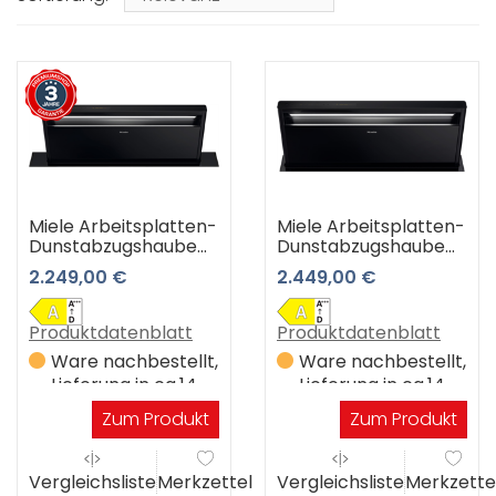
Miele Arbeitsplatten-
Miele Arbeitsplatten-
Dunstabzugshaube
Dunstabzugshaube
DAD 4970 Black
DAD 4870 Black
2.249,00 €
2.449,00 €
Levantar
Levantar
(obsidianschwarz) 3
(obsidianschwarz)
Jahre Premiumshop
Produktdatenblatt
Produktdatenblatt
Garantie
Ware nachbestellt,
Ware nachbestellt,
Lieferung in ca.14
Lieferung in ca.14
Werktagen
Werktagen
Zum Produkt
Zum Produkt
Vergleichsliste
Merkzettel
Vergleichsliste
Merkzette