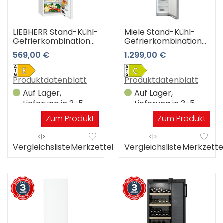
LIEBHERR Stand-Kühl-
Miele Stand-Kühl-
Gefrierkombination
Gefrierkombination
CTe 2131-26
KFN 4397 CD el
569,00 €
1.299,00 €
(Edelstahl-Look) 3
Jahre Premiumshop
Garantie
Produktdatenblatt
Produktdatenblatt
Auf Lager,
Auf Lager,
Lieferung in 3-5
Lieferung in 3-5
Werktagen
Werktagen
Zum Produkt
Zum Produkt
Vergleichsliste
Merkzettel
Vergleichsliste
Merkzette