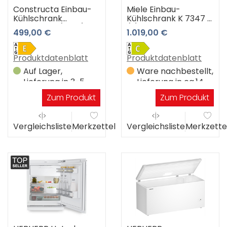
Constructa Einbau-
Miele Einbau-
Kühlschrank
Kühlschrank K 7347 C
CK222EFE0 (weiß)
(-) 3 Jahre
499,00 €
1.019,00 €
Premiumshop
Garantie
Produktdatenblatt
Produktdatenblatt
Auf Lager,
Ware nachbestellt,
Lieferung in 3-5
Lieferung in ca.14
Werktagen
Werktagen
Zum Produkt
Zum Produkt
Vergleichsliste
Merkzettel
Vergleichsliste
Merkzette