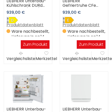
LIEBHERR Unterbau-
LIEBHERR
Kühlschrank DURd
Gefriertruhe CFe
3601 Pure (weiss)
2500-26
939,00 €
939,00 €
Produktdatenblatt
Produktdatenblatt
Ware nachbestellt,
Ware nachbestellt,
Lieferung in ca.14
Lieferung in ca.14
Werktagen
Werktagen
Zum Produkt
Zum Produkt
Vergleichsliste
Merkzettel
Vergleichsliste
Merkzette
LIEBHERR Unterbau-
LIEBHERR Unterbau-