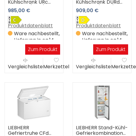
Kühlschrank URc
Kühlschrank DURd
3700-20 (weiß)
3600-20 (weiss)
985,00 €
909,00 €
Produktdatenblatt
Produktdatenblatt
Ware nachbestellt,
Ware nachbestellt,
Lieferung in ca.14
Lieferung in ca.14
Werktagen
Werktagen
Zum Produkt
Zum Produkt
Vergleichsliste
Merkzettel
Vergleichsliste
Merkzette
LIEBHERR
LIEBHERR Stand-Kühl-
Gefriertruhe CFd
Gefrierkombination