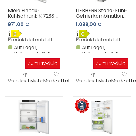
Miele Einbau-
LIEBHERR Stand-Kühl-
Kühlschrank K 7238 D
Gefrierkombination
(-) 3 Jahre
CNsfc 573i-22 3
971,00 €
1.089,00 €
Premiumshop
Jahre Premiumshop
Garantie
Garantie
Produktdatenblatt
Produktdatenblatt
Auf Lager,
Auf Lager,
Lieferung in 3-5
Lieferung in 3-5
Werktagen
Werktagen
Zum Produkt
Zum Produkt
Vergleichsliste
Merkzettel
Vergleichsliste
Merkzette