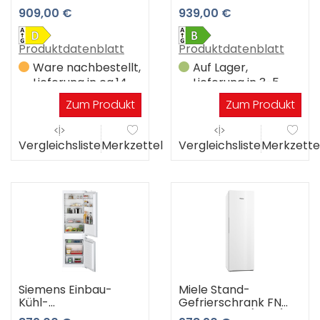
2085-26
KGNsf 57Vb03
909,00 €
939,00 €
(Edelstahllook)
Produktdatenblatt
Produktdatenblatt
Ware nachbestellt,
Auf Lager,
Lieferung in ca.14
Lieferung in 3-5
Werktagen
Werktagen
Zum Produkt
Zum Produkt
Vergleichsliste
Merkzettel
Vergleichsliste
Merkzette
Siemens Einbau-
Miele Stand-
Kühl-
Gefrierschrank FN
Gefrierkombination
4372 D ws-1 (weiß)