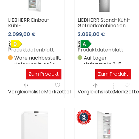
LIEBHERR Einbau-
LIEBHERR Stand-Kühl-
Kühl-
Gefrierkombination
Gefrierkombination
CBNsda 575i-22 3
2.099,00 €
2.069,00 €
ICBNSd 5623-20 3
Jahre Premiumshop
Jahre Premiumshop
Garantie
Garantie
Produktdatenblatt
Produktdatenblatt
Ware nachbestellt,
Auf Lager,
Lieferung in ca.14
Lieferung in 3-5
Werktagen
Werktagen
Zum Produkt
Zum Produkt
Vergleichsliste
Merkzettel
Vergleichsliste
Merkzette