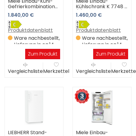
Miele Einbau-Kühl-
Miele Einbau-
Gefrierkombination
Kühlschrank K 7748 C
KFN 7744 C 3 Jahre
(-) 3 Jahre
1.840,00 €
1.460,00 €
Premiumshop
Premiumshop
Garantie
Garantie
Produktdatenblatt
Produktdatenblatt
Ware nachbestellt,
Ware nachbestellt,
Lieferung in ca.14
Lieferung in ca.14
Werktagen
Werktagen
Zum Produkt
Zum Produkt
Vergleichsliste
Merkzettel
Vergleichsliste
Merkzette
LIEBHERR Stand-
Miele Einbau-