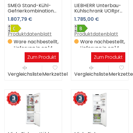
SMEG Stand-Kühl-
LIEBHERR Unterbau-
Gefrierkombination
Kühlschrank UORpr
FAB32LPB6
365i-20 Prime
1.807,79 €
1.785,00 €
(Pastellblau)
Produktdatenblatt
Produktdatenblatt
Ware nachbestellt,
Ware nachbestellt,
Lieferung in ca.14
Lieferung in ca.14
Werktagen
Werktagen
Zum Produkt
Zum Produkt
Vergleichsliste
Merkzettel
Vergleichsliste
Merkzette