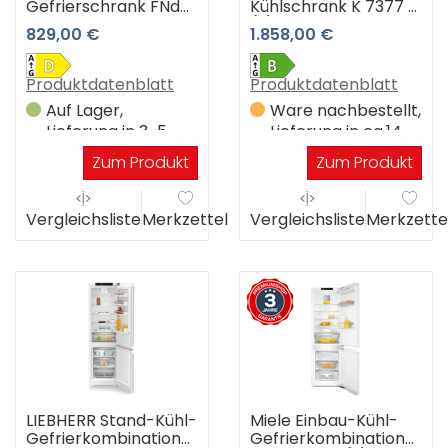
Gefrierschrank FNd
Kühlschrank K 7377 B
4234-20 Plus
(-) 3 Jahre
829,00 €
1.858,00 €
Premiumshop
Garantie
Produktdatenblatt
Produktdatenblatt
Auf Lager,
Ware nachbestellt,
Lieferung in 3-5
Lieferung in ca.14
Werktagen
Werktagen
Zum Produkt
Zum Produkt
Vergleichsliste
Merkzettel
Vergleichsliste
Merkzette
LIEBHERR Stand-Kühl-
Miele Einbau-Kühl-
Gefrierkombination
Gefrierkombination