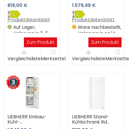
CNc 5703-22
KFN 7734 C (-) 3
819,00 €
1.579,49 €
Jahre Premiumshop
Garantie
Produktdatenblatt
Produktdatenblatt
Auf Lager,
Ware nachbestellt,
Lieferung in 3-5
Lieferung in ca.14
Werktagen
Werktagen
Zum Produkt
Zum Produkt
Vergleichsliste
Merkzettel
Vergleichsliste
Merkzette
LIEBHERR Einbau-
LIEBHERR Stand-
Kühl-
Kühlschrank Rd
Gefrierkombination
4600-22