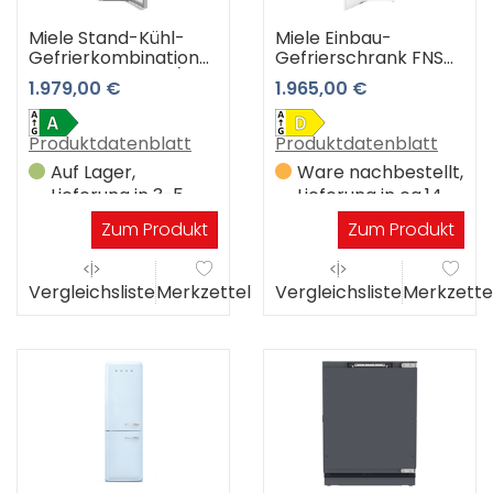
Miele Stand-Kühl-
Miele Einbau-
Gefrierkombination
Gefrierschrank FNS
KFN 4799 AD edt/cs
7740 D 3 Jahre
1.979,00 €
1.965,00 €
(edelstahl/cleanste)
Premiumshop
3 Jahre
Garantie
Premiumshop
Produktdatenblatt
Produktdatenblatt
Garantie
Auf Lager,
Ware nachbestellt,
Lieferung in 3-5
Lieferung in ca.14
Werktagen
Werktagen
Zum Produkt
Zum Produkt
Vergleichsliste
Merkzettel
Vergleichsliste
Merkzette