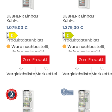
LIEBHERR Einbau-
LIEBHERR Einbau-
Kühl-
Kühl-
Gefrierkombination
Gefrierkombination
1.079,00 €
1.379,00 €
ICd 5103-22 3 Jahre
ICc 5123-22 3 Jahre
Premiumshop
Premiumshop
Garantie
Garantie
Produktdatenblatt
Produktdatenblatt
Ware nachbestellt,
Ware nachbestellt,
Lieferung in ca.14
Lieferung in ca.14
Werktagen
Werktagen
Zum Produkt
Zum Produkt
Vergleichsliste
Merkzettel
Vergleichsliste
Merkzette