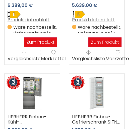
Gefrierkombination
Gefrierkombination
6.389,00 €
5.639,00 €
ECBNe 8870-20 3
ECBNe 7871-20.617 3
Jahre Premiumshop
Jahre Premiumshop
Garantie
Garantie
Produktdatenblatt
Produktdatenblatt
Ware nachbestellt,
Ware nachbestellt,
Lieferung in ca.14
Lieferung in ca.14
Werktagen
Werktagen
Zum Produkt
Zum Produkt
Vergleichsliste
Merkzettel
Vergleichsliste
Merkzette
LIEBHERR Einbau-
LIEBHERR Einbau-
Kühl-
Gefrierschrank SIFNe
Gefrierkombination
5128-22 3 Jahre