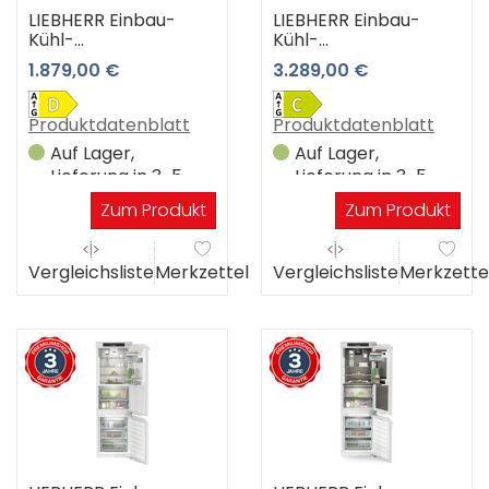
LIEBHERR Einbau-
LIEBHERR Einbau-
Kühl-
Kühl-
Gefrierkombination
Gefrierkombination
1.879,00 €
3.289,00 €
ICBNdi 5123-22 3
ICBNci 5183-22 3
Jahre Premiumshop
Jahre Premiumshop
Garantie
Garantie
Produktdatenblatt
Produktdatenblatt
Auf Lager,
Auf Lager,
Lieferung in 3-5
Lieferung in 3-5
Werktagen
Werktagen
Zum Produkt
Zum Produkt
Vergleichsliste
Merkzettel
Vergleichsliste
Merkzette