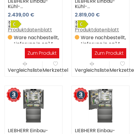
LIEBHERR Einbau-
LIEBHERR Einbau-
Kühl-
Kühl-
Gefrierkombination
Gefrierkombination
2.439,00 €
2.819,00 €
ICBNci 5153-22 3
ICBNbsci 5173 3 Jahre
Jahre Premiumshop
Premiumshop
Garantie
Garantie
Produktdatenblatt
Produktdatenblatt
Ware nachbestellt,
Ware nachbestellt,
Lieferung in ca.14
Lieferung in ca.14
Werktagen
Werktagen
Zum Produkt
Zum Produkt
Vergleichsliste
Merkzettel
Vergleichsliste
Merkzette
LIEBHERR Einbau-
LIEBHERR Einbau-