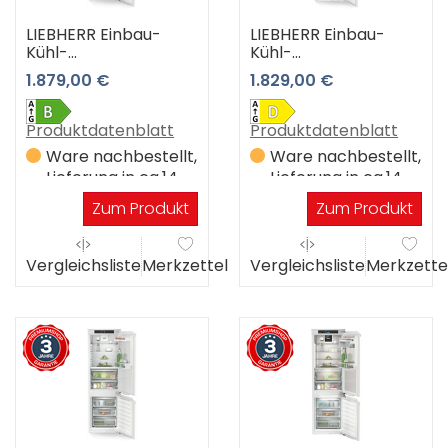
LIEBHERR Einbau-
LIEBHERR Einbau-
Kühl-
Kühl-
Gefrierkombination
Gefrierkombination
1.879,00 €
1.829,00 €
ICBbi 5122-22 3 Jahre
ICBNSd 5123-22 3
Premiumshop
Jahre Premiumshop
Garantie
Garantie
Produktdatenblatt
Produktdatenblatt
Ware nachbestellt,
Ware nachbestellt,
Lieferung in ca.14
Lieferung in ca.14
Werktagen
Werktagen
Zum Produkt
Zum Produkt
Vergleichsliste
Merkzettel
Vergleichsliste
Merkzette