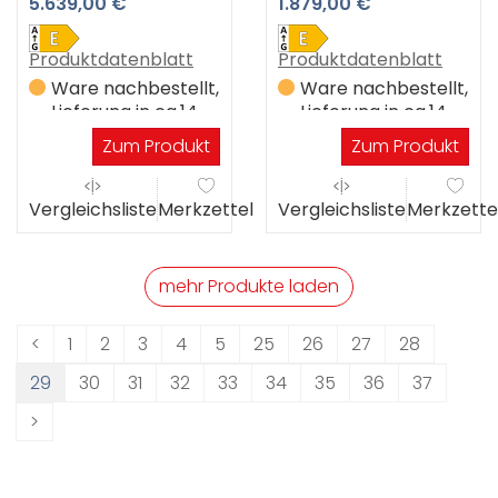
5.639,00 €
1.879,00 €
ECBNe 7870-20 3
Premiumshop
Jahre Premiumshop
Garantie
Garantie
Produktdatenblatt
Produktdatenblatt
Ware nachbestellt,
Ware nachbestellt,
Lieferung in ca.14
Lieferung in ca.14
Werktagen
Werktagen
Zum Produkt
Zum Produkt
Vergleichsliste
Merkzettel
Vergleichsliste
Merkzette
mehr Produkte laden
<
1
2
3
4
5
25
26
27
28
29
30
31
32
33
34
35
36
37
>