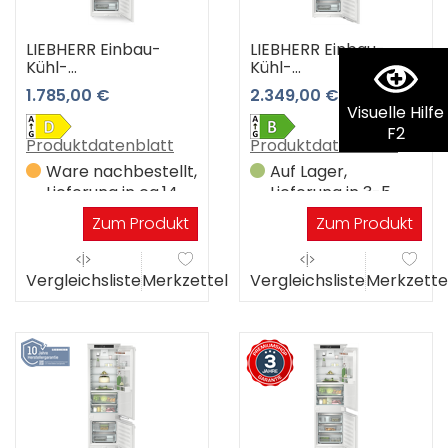
LIEBHERR Einbau-
LIEBHERR Einbau-
Kühl-
Kühl-
Gefrierkombination
Gefrierkombination
1.785,00 €
2.349,00 €
ICBSd 5122-22 3 Jahre
ICBbi 5152-22 3 Jahre
Visuelle Hilfe
Premiumshop
Premiumshop
F2
Garantie
Garantie
Produktdatenblatt
Produktdatenblatt
Ware nachbestellt,
Auf Lager,
Lieferung in ca.14
Lieferung in 3-5
Werktagen
Werktagen
Zum Produkt
Zum Produkt
Vergleichsliste
Merkzettel
Vergleichsliste
Merkzette