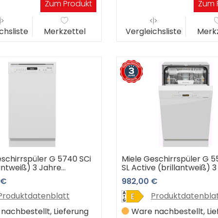
Zum Produkt
Zum 
chsliste
Merkzettel
Vergleichsliste
Merkz
eschirrspüler G 5740 SCi
Miele Geschirrspüler G 5
lantweiß) 3 Jahre
SL Active (brillantweiß) 
shop Garantie
Premiumshop Garantie
 €
982,00 €
Produktdatenblatt
Produktdatenbla
nachbestellt, Lieferung
Ware nachbestellt, Li