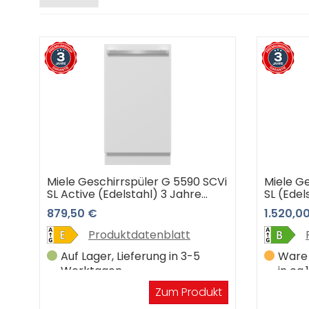
Miele Geschirrspüler G 5590 SCVi
Miele Ge
SL Active (Edelstahl) 3 Jahre
SL (Edel
Premiumshop Garantie
Premium
879,50 €
1.520,0
Produktdatenblatt
Auf Lager, Lieferung in 3-5
Ware 
Werktagen
in ca
Zum Produkt