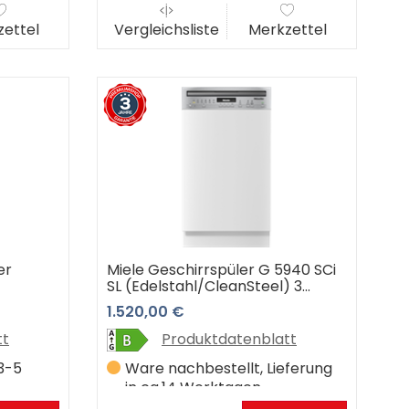
ettel
Vergleichsliste
Merkzettel
er
Miele Geschirrspüler G 5940 SCi
SL (Edelstahl/CleanSteel) 3
Jahre Premiumshop Garantie
1.520,00 €
tt
Produktdatenblatt
 3-5
Ware nachbestellt, Lieferung
in ca.14 Werktagen