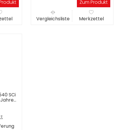
Produkt
Zum Produkt
ettel
Vergleichsliste
Merkzettel
540 SCi
3 Jahre
tt
eferung