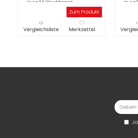
in ca.14 Werktagen
in ca
Zum Produkt
Vergleichsliste
Merkzettel
Verglei
Ja