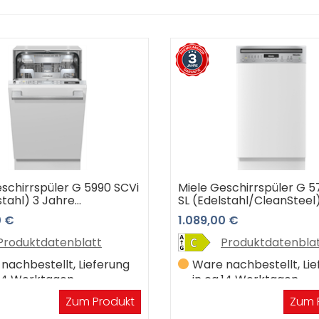
schirrspüler G 5990 SCVi
Miele Geschirrspüler G 5
stahl) 3 Jahre
SL (Edelstahl/CleanSteel
shop Garantie
Jahre Premiumshop Gara
0 €
1.089,00 €
Produktdatenblatt
Produktdatenbla
nachbestellt, Lieferung
Ware nachbestellt, Li
.14 Werktagen
in ca.14 Werktagen
Zum Produkt
Zum 