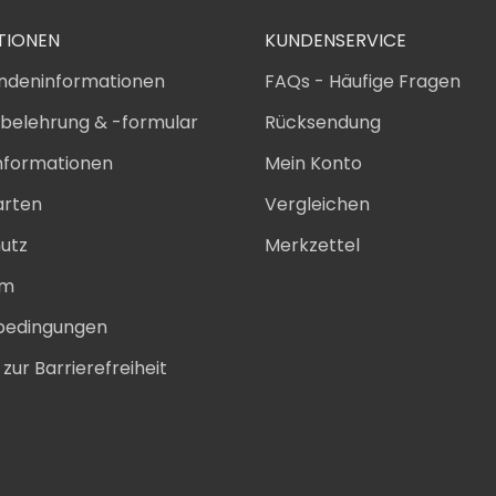
TIONEN
KUNDENSERVICE
ndeninformationen
FAQs - Häufige Fragen
sbelehrung & -formular
Rücksendung
nformationen
Mein Konto
arten
Vergleichen
utz
Merkzettel
um
bedingungen
zur Barrierefreiheit