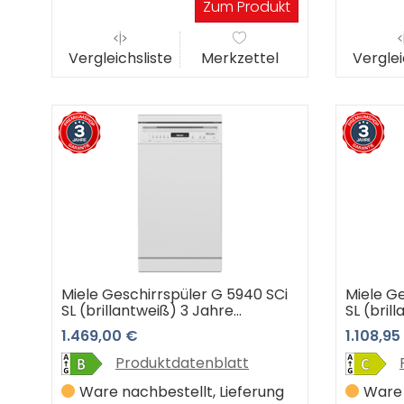
Zum Produkt
Vergleichsliste
Merkzettel
Verglei
Miele Geschirrspüler G 5940 SCi
Miele G
SL (brillantweiß) 3 Jahre
SL (bril
Premiumshop Garantie
Premium
1.469,00 €
1.108,95
Produktdatenblatt
Ware nachbestellt, Lieferung
Ware 