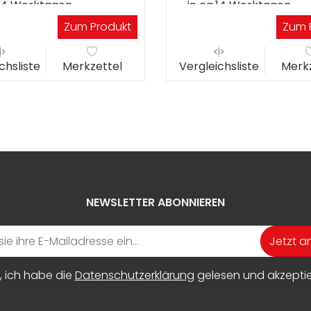
.14 Werktagen
in ca.14 Werktagen
Zum Produkt
Zum 
chsliste
Merkzettel
Vergleichsliste
Merkz
NEWSLETTER ABONNIEREN
Jetzt 
, ich habe die
Datenschutzerklärung
gelesen und akzeptier