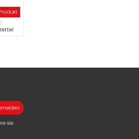
Produkt
ettel
anmelden
e sie.