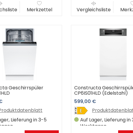
chsliste
Merkzettel
Vergleichsliste
Merkz
cta Geschirrspüler
Constructa Geschirrspül
1HLD
CP6IS01HLD (Edelstahl)
€
599,00 €
Produktdatenblatt
Produktdatenbla
ger, Lieferung in 3-5
Auf Lager, Lieferung in
tagen
Werktagen