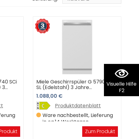
740 SCi
Miele Geschirrspüler G 5790 SCVi
Visuelle Hilfe
) 3
SL (Edelstahl) 3 Jahre
F2
ntie
Premiumshop Garantie
1.088,00 €
tt
Produktdatenblatt
eferung
Ware nachbestellt, Lieferung
in ca.14 Werktagen
Produkt
Zum Produkt