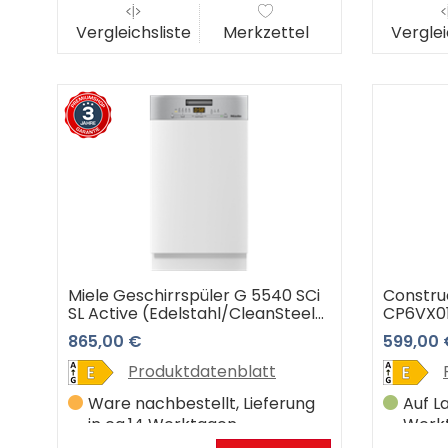
Vergleichsliste
Merkzettel
Verglei
Miele Geschirrspüler G 5540 SCi
Constru
SL Active (Edelstahl/CleanSteel)
CP6VX0
3 Jahre Premiumshop Garantie
865,00 €
599,00 
Produktdatenblatt
Ware nachbestellt, Lieferung
Auf La
in ca.14 Werktagen
Werk